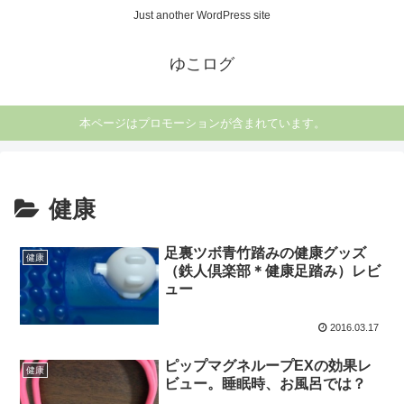
Just another WordPress site
ゆこログ
本ページはプロモーションが含まれています。
健康
足裏ツボ青竹踏みの健康グッズ
健康
（鉄人倶楽部＊健康足踏み）レビ
ュー
2016.03.17
ピップマグネループEXの効果レ
健康
ビュー。睡眠時、お風呂では？