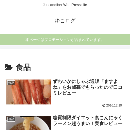
Just another WordPress site
ゆこログ
本ページはプロモーションが含まれています。
食品
ずわいかにしゃぶ通販「ますよ
食品
ね」をお歳暮でもらったので口コ
ミレビュー
2016.12.19
糖質制限ダイエット食こんにゃく
食品
ラーメン超うまい！実食レビュー