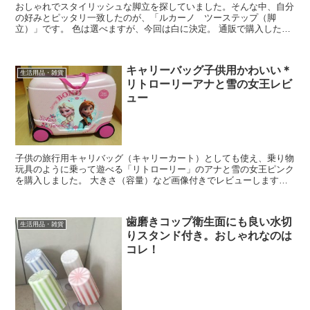
おしゃれでスタイリッシュな脚立を探していました。そんな中、自分
の好みとピッタリ一致したのが、「ルカーノ ツーステップ（脚
立）」です。 色は選べますが、今回は白に決定。 通販で購入したの
で早速レビューします。
キャリーバッグ子供用かわいい＊
生活用品・雑貨
リトローリーアナと雪の女王レビ
ュー
子供の旅行用キャリバッグ（キャリーカート）としても使え、乗り物
玩具のように乗って遊べる「リトローリー」のアナと雪の女王ピンク
を購入しました。 大きさ（容量）など画像付きでレビューします。
また、このリトローリーで先日３泊の沖縄旅行に行って来...
歯磨きコップ衛生面にも良い水切
生活用品・雑貨
りスタンド付き。おしゃれなのは
コレ！